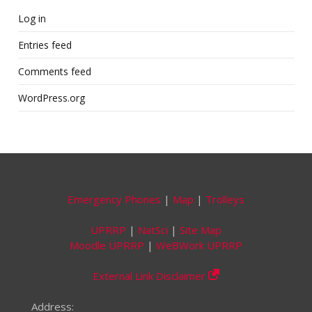
Log in
Entries feed
Comments feed
WordPress.org
Emergency Phones
|
Map
|
Trolleys
UPRRP
|
NatSci
|
Site Map
Moodle UPRRP
|
WeBWork UPRRP
External Link Disclaimer
Address: