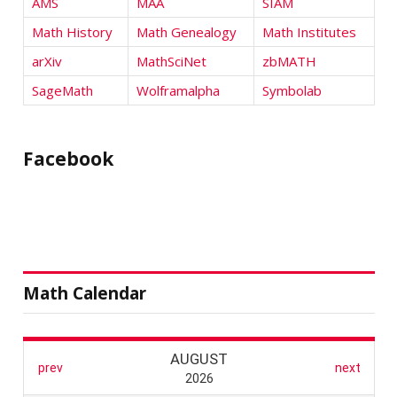
AMS
MAA
SIAM
Math History
Math Genealogy
Math Institutes
arXiv
MathSciNet
zbMATH
SageMath
Wolframalpha
Symbolab
Facebook
Math Calendar