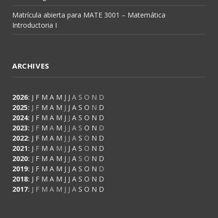
Matrícula abierta para MATE 3001 – Matemática
Introductoria I
ARCHIVES
2026
:
J
F
M
A
M
J
J
A
S
O
N
D
2025
:
J
F
M
A
M
J
J
A
S
O
N
D
2024
:
J
F
M
A
M
J
J
A
S
O
N
D
2023
:
J
F
M
A
M
J
J
A
S
O
N
D
2022
:
J
F
M
A
M
J
J
A
S
O
N
D
2021
:
J
F
M
A
M
J
J
A
S
O
N
D
2020
:
J
F
M
A
M
J
J
A
S
O
N
D
2019
:
J
F
M
A
M
J
J
A
S
O
N
D
2018
:
J
F
M
A
M
J
J
A
S
O
N
D
2017
:
J
F
M
A
M
J
J
A
S
O
N
D